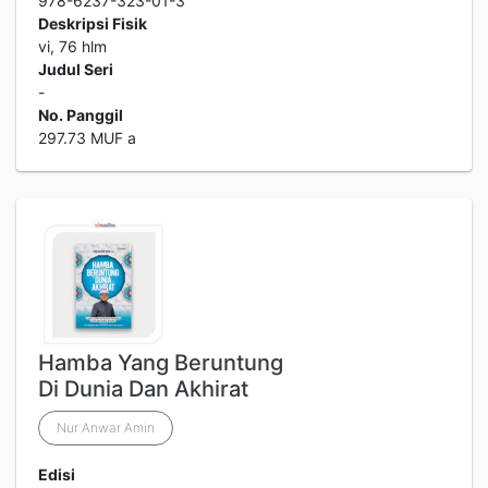
978-6237-323-01-3
Deskripsi Fisik
vi, 76 hlm
Judul Seri
-
No. Panggil
297.73 MUF a
Hamba Yang Beruntung
Di Dunia Dan Akhirat
Nur Anwar Amin
Edisi