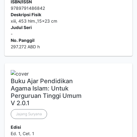
ISBN/ISSN
9789791486842
Deskripsi Fisik
xiii, 453 hlm.,15x23 cm
Judul Seri
-
No. Panggil
297.272 ABD h
Buku Ajar Pendidikan
Agama Islam: Untuk
Perguruan Tinggi Umum
V 2.0.1
Jajang Suryana
Edisi
Ed. 1, Cet. 1