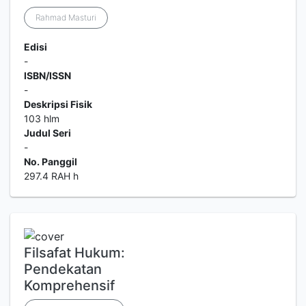
Rahmad Masturi
Edisi
-
ISBN/ISSN
-
Deskripsi Fisik
103 hlm
Judul Seri
-
No. Panggil
297.4 RAH h
Filsafat Hukum:
Pendekatan
Komprehensif