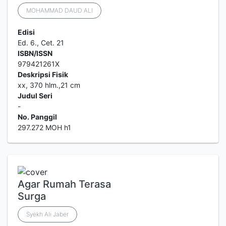
MOHAMMAD DAUD ALI
Edisi
Ed. 6., Cet. 21
ISBN/ISSN
979421261X
Deskripsi Fisik
xx, 370 hlm.,21 cm
Judul Seri
-
No. Panggil
297.272 MOH h1
Agar Rumah Terasa
Surga
Syekh Ali Jaber