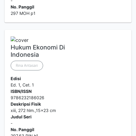
-
No. Panggil
297 MOH p1
Hukum Ekonomi Di
Indonesia
Rina Antasari
Edisi
Ed. 1, Cet. 1
ISBN/ISSN
9786232186026
Deskripsi Fisik
xiii, 272 hlm.,15x23 cm
Judul Seri
-
No. Panggil
297.63 RIN h1