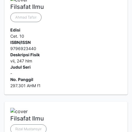
Filsafat Ilmu
Ahmad Tafsir
Edisi
Cet. 10
ISBN/ISSN
9796923440
Deskripsi Fisik
vii, 247 hlm
Judul Seri
-
No. Panggil
297.301 AHM f1
Filsafat Ilmu
Rizal Mustansyir