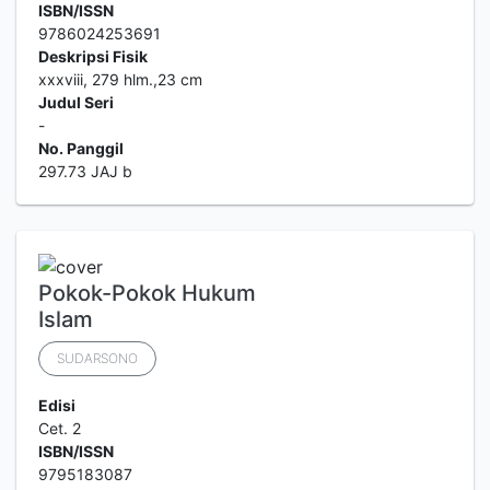
ISBN/ISSN
9786024253691
Deskripsi Fisik
xxxviii, 279 hlm.,23 cm
Judul Seri
-
No. Panggil
297.73 JAJ b
Pokok-Pokok Hukum
Islam
SUDARSONO
Edisi
Cet. 2
ISBN/ISSN
9795183087