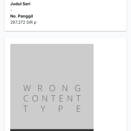
Judul Seri
-
No. Panggil
297.272 SIR p